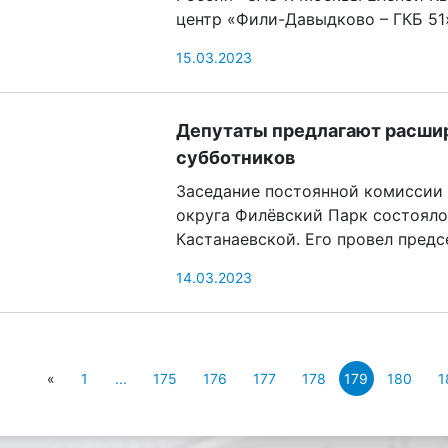
центр «Фили-Давыдково – ГКБ 51
15.03.2023
Депутаты предлагают расши
субботников
Заседание постоянной комиссии 
округа Филёвский Парк состояло
Кастанаевской. Его провел пред
14.03.2023
«
1
...
175
176
177
178
180
1
179