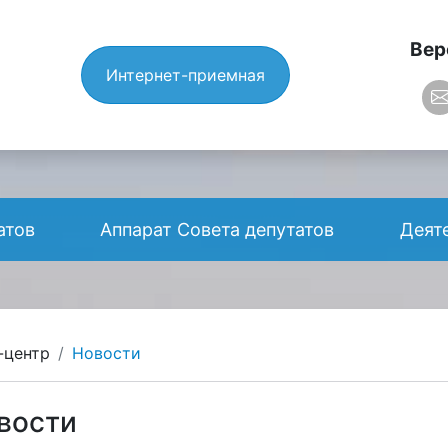
Вер
Интернет-приемная
атов
Аппарат Совета депутатов
Деят
-центр
Новости
овости