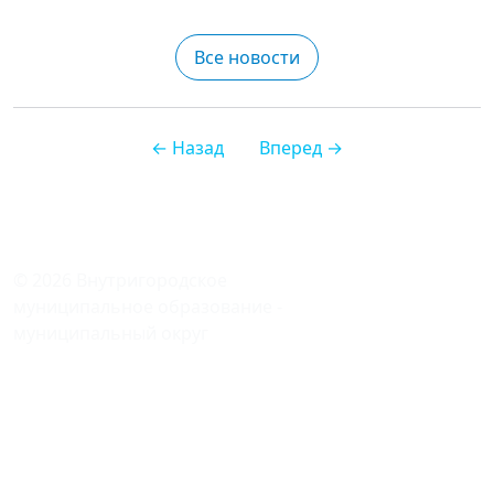
Все новости
← Назад
Вперед →
© 2026 Внутригородское
муниципальное образование -
муниципальный округ
ФИЛЕВСКИЙ ПАРК
в городе Москве
121096, Москва, ул. Кастанаевская,
дом 9, корпус 2