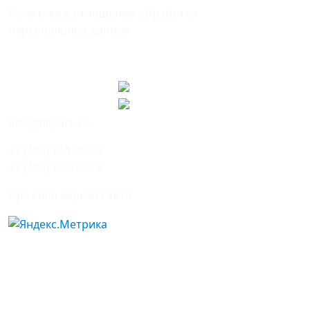
Политика в отношении обработки
персональных данных
Мы в соцсетях
info@filipark.ru
+7 (499) 145-00-66
+7 (499) 142-70-75
Прежняя версия сайта
Уважаемые посетители! Продолжая
использовать сайт, вы соглашаетесь на сбор
файлов cookie.