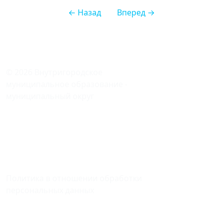
← Назад
Вперед →
© 2026 Внутригородское
муниципальное образование -
муниципальный округ
ФИЛЕВСКИЙ ПАРК
в городе Москве
121096, Москва, ул. Кастанаевская,
дом 9, корпус 2
Политика в отношении обработки
персональных данных
Мы в соцсетях