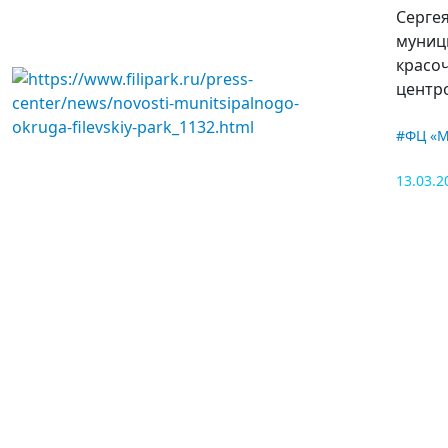
Серге
муниц
красо
центр
#ФЦ «М
13.03.2