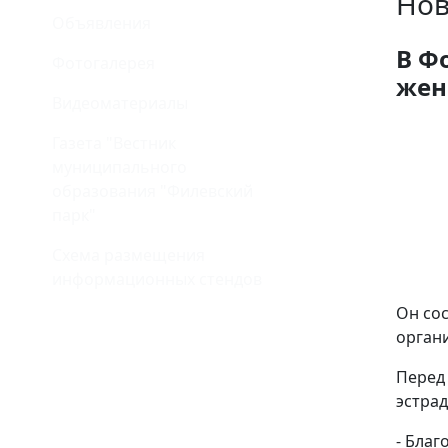
Нов
Объявления
В Ф
Фотогалерея
жен
Видеоматериалы
Газета "Вестник
муниципального
образования "Филевский
парк"
Схема размещения
информационных стендов
Он со
орган
Перед
эстрад
- Бла