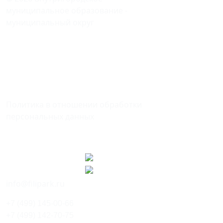
муниципальное образование -
муниципальный округ
ФИЛЕВСКИЙ ПАРК
в городе Москве
121096, Москва, ул. Кастанаевская,
дом 9, корпус 2
Политика в отношении обработки
персональных данных
Мы в соцсетях
info@filipark.ru
+7 (499) 145-00-66
+7 (499) 142-70-75