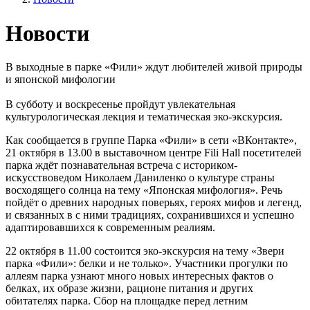
Новости
В выходные в парке «Фили» ждут любителей живой природы
и японской мифологии
В субботу и воскресенье пройдут увлекательная
культурологическая лекция и тематическая эко-экскурсия.
Как сообщается в группе Парка «Фили» в сети «ВКонтакте»,
21 октября в 13.00 в выставочном центре Fili Hall посетителей
парка ждёт познавательная встреча с историком-
искусствоведом Николаем Даниленко о культуре страны
восходящего солнца на тему «Японская мифология». Речь
пойдёт о древних народных поверьях, героях мифов и легенд,
и связанных в с ними традициях, сохранившихся и успешно
адаптировавшихся к современным реалиям.
22 октября в 11.00 состоится эко-экскурсия на тему «Звери
парка «Фили»: белки и не только». Участники прогулки по
аллеям парка узнают много новых интересных фактов о
белках, их образе жизни, рационе питания и других
обитателях парка. Сбор на площадке перед летним